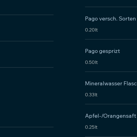
Pago versch. Sorten
0.20lt
Pago gesprizt
0.50lt
Mineralwasser Flas
0.33lt
Apfel-/Orangensaft
0.25lt