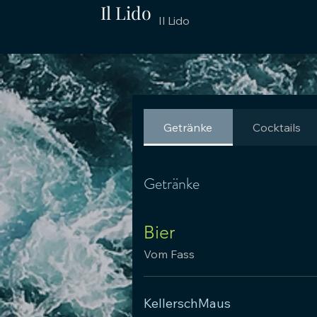
Il Lido
Il Lido
Getränke
Cocktails
Getränke
Bier
Vom Fass
KellerschMaus