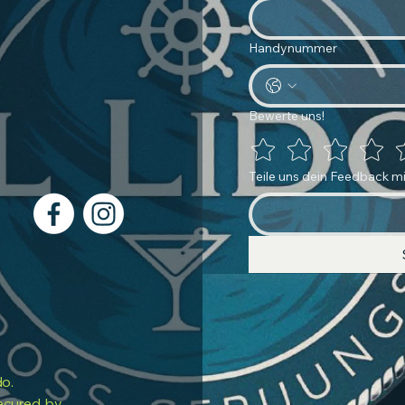
Handynummer
Bewerte uns!
Teile uns dein Feedback mi
do.
ecured by