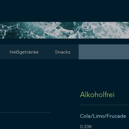
Heißgetränke
Snacks
Alkoholfrei
Cola/Limo/Frucade
0,33lt