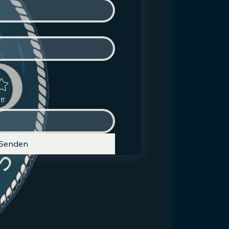
t!
Senden