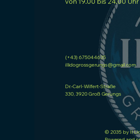
von 19.00 bis 24.00 Uhr
(+43) 675044635
illidogrossgerungs@gmail.com
Dr.-Carl-Wilfert-Straße
330, 3920 Groß Gerungs
© 2035 by Il Li
Powered and s