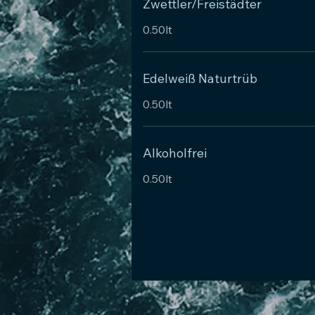
Zwettler/Freistädter
0.50lt
Edelweiß Naturtrüb
0.50lt
Alkoholfrei
0.50lt