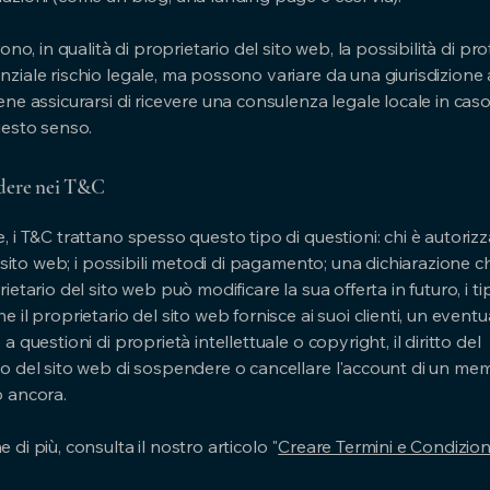
rono, in qualità di proprietario del sito web, la possibilità di pr
ziale rischio legale, ma possono variare da una giurisdizione al
ene assicurarsi di ricevere una consulenza legale locale in caso
uesto senso.
dere nei T&C
, i T&C trattano spesso questo tipo di questioni: chi è autoriz
il sito web; i possibili metodi di pagamento; una dichiarazione 
rietario del sito web può modificare la sua offerta in futuro, i tip
e il proprietario del sito web fornisce ai suoi clienti, un eventu
 a questioni di proprietà intellettuale o copyright, il diritto del
io del sito web di sospendere o cancellare l'account di un me
o ancora.
 di più, consulta il nostro articolo "
Creare Termini e Condizioni