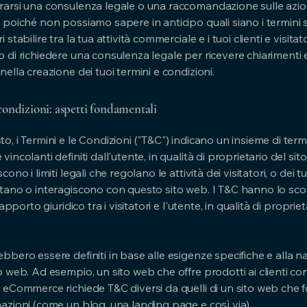
rarsi una consulenza legale o una raccomandazione sulle azio
 poiché non possiamo sapere in anticipo quali siano i termini s
 stabilire tra la tua attività commerciale e i tuoi clienti e visitator
 di richiedere una consulenza legale per ricevere chiarimenti 
nella creazione dei tuoi termini e condizioni.
condizioni: aspetti fondamentali
o, i Termini e le Condizioni ("T&C") indicano un insieme di term
vincolanti definiti dall'utente, in qualità di proprietario del sito
cono i limiti legali che regolano le attività dei visitatori, o dei tuo
itano o interagiscono con questo sito web. I T&C hanno lo sco
 rapporto giuridico tra i visitatori e l'utente, in qualità di proprie
bbero essere definiti in base alle esigenze specifiche e alla na
o web. Ad esempio, un sito web che offre prodotti ai clienti co
 eCommerce richiede T&C diversi da quelli di un sito web che f
mazioni (come un blog, una landing page e così via).