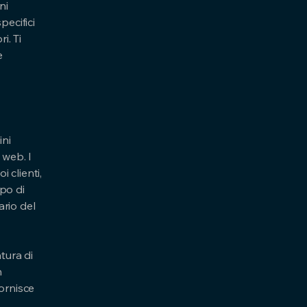
ni
pecifici
i. Ti
e
ini
 web. I
i clienti,
po di
tario del
tura di
n
ornisce