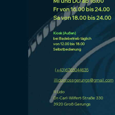
MI und DO ab
16.00
Fr
von 16.00 bis 24.00
Sa von 18.00 bis 24.00
Kiosk (Außen)
bei Badebetrieb täglich
von 12.00 bis 18.00
Selbstbedienung
(+43)6765044635
illidogrossgerungs@gmail.com
Il Lido
Dr.-Carl-Wilfert-Straße 330
3920 Groß Gerungs