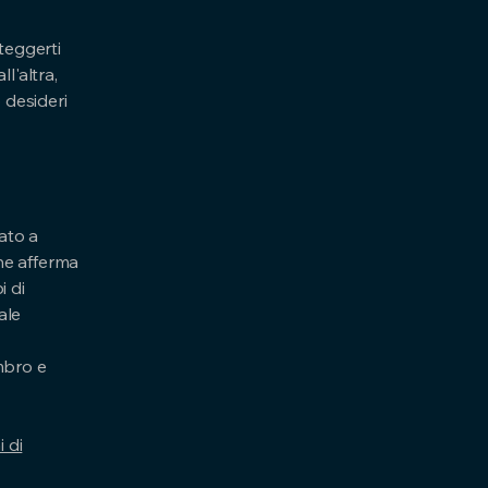
oteggerti
l'altra,
 desideri
zato a
che afferma
i di
ale
mbro e
 di