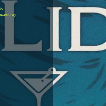
do.
ecured by