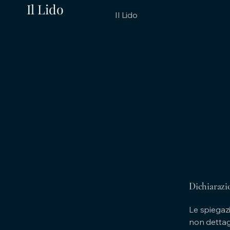
Il Lido
Il Lido
Dichiarazi
Le spiegazi
non dettagl