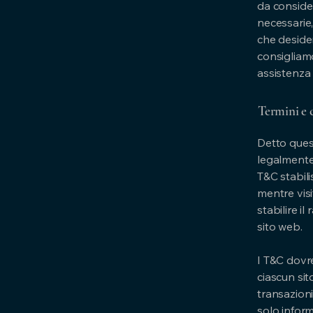
da conside
necessarie,
che desideri
consigliamo
assistenza 
Termini e 
Detto quest
legalmente 
T&C stabilis
mentre vis
stabilire il
sito web.
I T&C dovre
ciascun sit
transazioni
solo infor