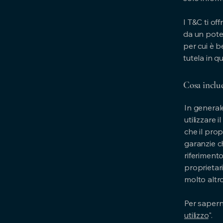
I T&C ti off
da un poten
per cui è b
tutela in q
Cosa inclu
In generale
utilizzare 
che il prop
garanzie ch
riferimento
proprietar
molto altr
Per saperne
utilizzo
".